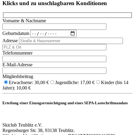
Klicks und zu unschlagbaren Konditionen
Vorname & Nachname
Geburtsdatum
Bitte
Adresse
lasse
dieses
Telefonnummer
Feld
leer.
E-Mail-Adresse
Mitgliedsbeitrag
Erwachsene: 30,00 €
Jugendliche: 17,00 €
Kinder (bis 14
Jahre): 10,00 €
Erteilung einer Einzugsermächtigung und eines SEPA-Lastschriftmandats
Skiclub Teublitz e.V.
Regensburger Str. 38, 93138 Teublitz.